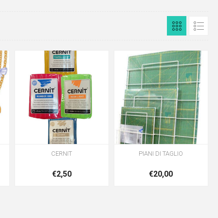
CERNIT
PIANI DI TAGLIO
€2,50
€20,00