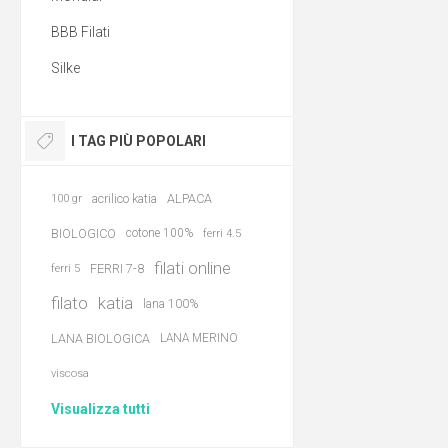
BBB Filati
Silke
I TAG PIÙ POPOLARI
acrilico katia
ALPACA
100 gr
BIOLOGICO
cotone 100%
ferri 4.5
filati online
FERRI 7-8
ferri 5
filato
katia
lana 100%
LANA BIOLOGICA
LANA MERINO
viscosa
Visualizza tutti