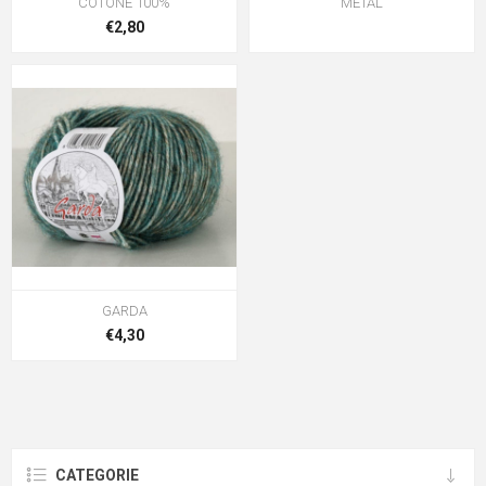
COTONE 100%
METAL
€2,80
GARDA
€4,30
CATEGORIE