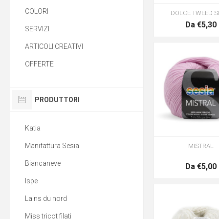
COLORI
DOLCE TWEED S
Da €5,30
SERVIZI
ARTICOLI CREATIVI
OFFERTE
PRODUTTORI
Katia
Manifattura Sesia
MISTRAL
Biancaneve
Da €5,00
Ispe
Lains du nord
Miss tricot filati