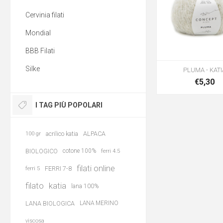
Cervinia filati
Mondial
BBB Filati
Silke
PLUMA - KATI
€5,30
I TAG PIÙ POPOLARI
acrilico katia
ALPACA
100 gr
BIOLOGICO
cotone 100%
ferri 4.5
filati online
FERRI 7-8
ferri 5
filato
katia
lana 100%
LANA BIOLOGICA
LANA MERINO
viscosa