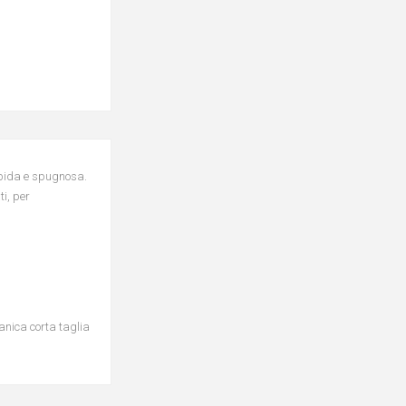
orbida e spugnosa.
ti, per
anica corta taglia