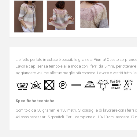
L'effetto perlato in estate è possibile grazie a Piuma! Questo sorprend
Lavora capi senza tempo e alla moda con i ferri da 5 mm, per ottenere le
aggiungere volume alle tue maglie più comode. Lavora e vestiti tutto l'an
Specifiche tecniche
Gomitolo da 50 grammi e 150 metri. Si consiglia di lavorare con i ferr
46 sono necessari 5 gomitoli. Per il campione di 10x10 cm lavorare 17 ma