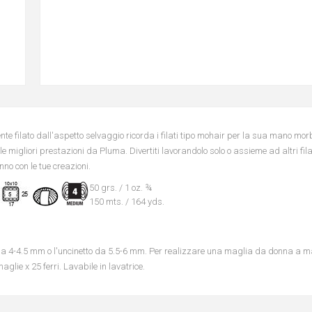
ente filato dall'aspetto selvaggio ricorda i filati tipo mohair per la sua mano m
 migliori prestazioni da Pluma. Divertiti lavorandolo solo o assieme ad altri fila
no con le tue creazioni.
50 grs. / 1 oz. ¾
150 mts. / 164 yds.
i da 4-4.5 mm o l'uncinetto da 5.5-6 mm. Per realizzare una maglia da donna a m
glie x 25 ferri. Lavabile in lavatrice.