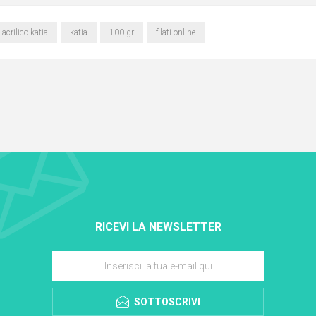
acrilico katia
katia
100 gr
filati online
RICEVI LA NEWSLETTER
SOTTOSCRIVI